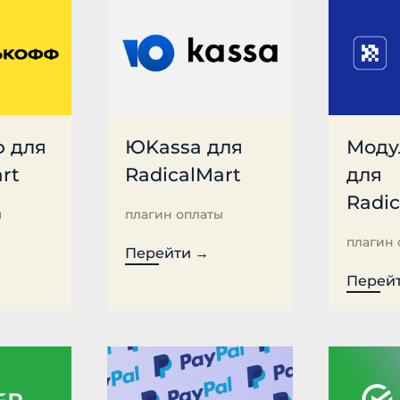
 для
ЮKassa для
Моду
rt
RadicalMart
для
Radic
ы
плагин оплаты
плагин 
Перейти →
Перей