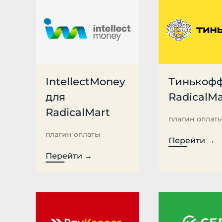
IntellectMoney
Тинькофф
для
RadicalMa
RadicalMart
плагин оплат
плагин оплаты
Перейти →
Перейти →