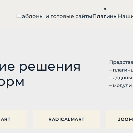
Шаблоны и готовые сайты
Плагины
Наши
чие решения
Предста
– плагин
форм
– аддоны
– модули
CART
RADICALMART
JOOM