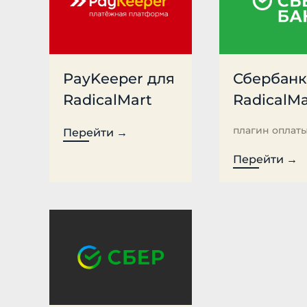
PayKeeper для
Сбербанк
RadicalMart
RadicalMa
плагин оплат
Перейти →
Перейти →