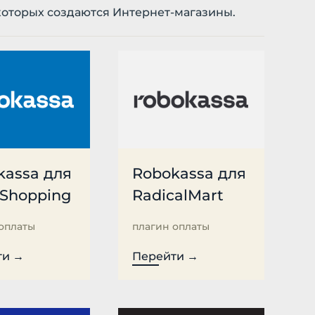
которых создаются Интернет-магазины.
kassa для
Robokassa для
Shopping
RadicalMart
оплаты
плагин оплаты
ти →
Перейти →