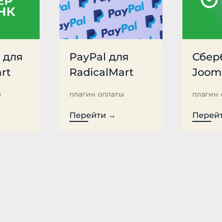
 для
PayPal для
Сбер
rt
RadicalMart
Joom
ы
плагин оплаты
плагин 
Перейти →
Перей