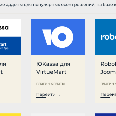
чие аддоны для популярных ecom решений, на базе 
ля
ЮKassa для
Robo
t
VirtueMart
Joom
ы
плагин оплаты
плагин 
Перейти →
Перей