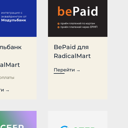
льбанк
BePaid для
RadicalMart
alMart
Перейти →
оплаты
ти →